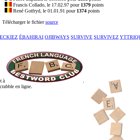
Francis Collado, le 17.02.97 pour
1379
points
René Gotfryd, le 01.01.91 pour
1374
points
Télécharger le fichier
source
ECKIEZ
ÉBAHIRAI
OJIBWAYS
SURVIVE
SURVIVEZ
YTTRIQ
t à
.
crabble en ligne.