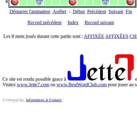
Démarrer l'animation
Arrêter
-
Début
Précédent
Suivant
Fin
Record précédent
Index
Record suivant
Les 8 mots joués durant cette partie sont :
AFFIXÉE
AFFIXÉES
CH
Ce site est rendu possible grace à
e
Visitez
www.Jette7.com
ou
www.BestWordClub.com
pour jouer au s
© Ortograf Inc.
Informations & Contacts