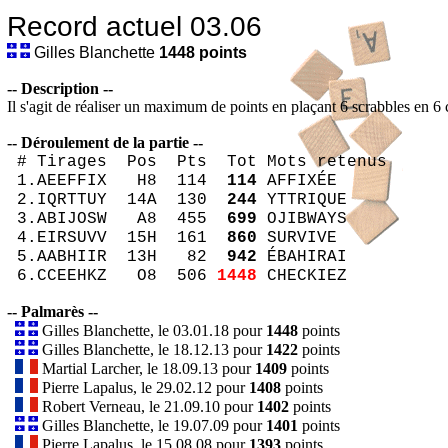
Record actuel 03.06
Gilles Blanchette
1448
points
-- Description --
Il s'agit de réaliser un maximum de points en plaçant 6 scrabbles en 6
-- Déroulement de la partie --
# Tirages Pos Pts Tot Mots retenus
1.AEEFFIX H8 114
114
AFFIXÉE
2.IQRTTUY 14A 130
244
YTTRIQUE
3.ABIJOSW A8 455
699
OJIBWAYS
4.EIRSUVV 15H 161
860
SURVIVE
5.AABHIIR 13H 82
942
ÉBAHIRAI
6.CCEEHKZ O8 506
1448
CHECKIEZ
-- Palmarès --
Gilles Blanchette, le 03.01.18 pour
1448
points
Gilles Blanchette, le 18.12.13 pour
1422
points
Martial Larcher, le 18.09.13 pour
1409
points
Pierre Lapalus, le 29.02.12 pour
1408
points
Robert Verneau, le 21.09.10 pour
1402
points
Gilles Blanchette, le 19.07.09 pour
1401
points
Pierre Lapalus, le 15.08.08 pour
1393
points