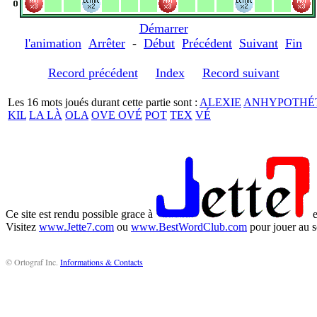
Démarrer
l'animation
Arrêter
-
Début
Précédent
Suivant
Fin
Record précédent
Index
Record suivant
Les 16 mots joués durant cette partie sont :
ALEXIE
ANHYPOTHÉ
KIL
LA LÀ
OLA
OVE OVÉ
POT
TEX
VÉ
Ce site est rendu possible grace à
e
Visitez
www.Jette7.com
ou
www.BestWordClub.com
pour jouer au s
© Ortograf Inc.
Informations & Contacts