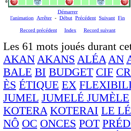
Démarrer
l'animation
Arrêter
-
Début
Précédent
Suivant
Fin
Record précédent
Index
Record suivant
Les 61 mots joués durant cet
AKAN
AKANS
ALÉA
AN
BALE
BI
BUDGET
CIF
CR
ÈS
ÉTIQUE
EX
FLEXIBIL
JUMEL
JUMELÉ JUMÈLE
KOTERA
KOTERAI
LE LÉ
NÔ
OC
ONCES
POT
PRÉD