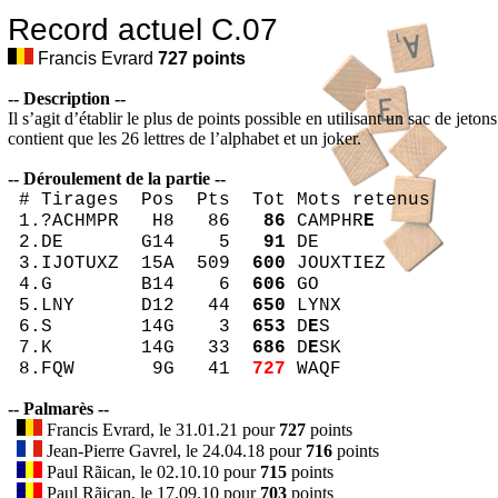
Record actuel C.07
Francis Evrard
727
points
-- Description --
Il s’agit d’établir le plus de points possible en utilisant un sac de jeton
contient que les 26 lettres de l’alphabet et un joker.
-- Déroulement de la partie --
# Tirages Pos Pts Tot Mots retenus
1.?ACHMPR H8 86
86
CAMPHR
E
2.DE G14 5
91
DE
3.IJOTUXZ 15A 509
600
JOUXTIEZ
4.G B14 6
606
GO
5.LNY D12 44
650
LYNX
6.S 14G 3
653
D
E
S
7.K 14G 33
686
D
E
SK
8.FQW 9G 41
727
WAQF
-- Palmarès --
Francis Evrard, le 31.01.21 pour
727
points
Jean-Pierre Gavrel, le 24.04.18 pour
716
points
Paul Rãican, le 02.10.10 pour
715
points
Paul Rãican, le 17.09.10 pour
703
points