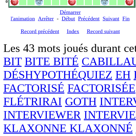
Démarrer
l'animation
Arrêter
-
Début
Précédent
Suivant
Fin
Record précédent
Index
Record suivant
Les 43 mots joués durant cet
BIT
BITE BITÉ
CABILLA
DÉSHYPOTHÉQUIEZ
EH
FACTORISÉ
FACTORISÉE
FLÉTRIRAI
GOTH
INTER
INTERVIEWER
INTERVI
KLAXONNE KLAXONNÉ