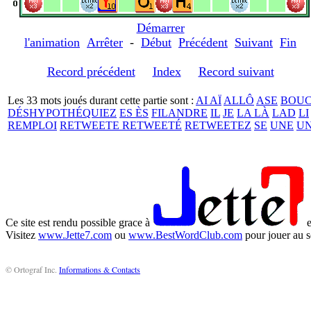
Démarrer
l'animation
Arrêter
-
Début
Précédent
Suivant
Fin
Record précédent
Index
Record suivant
Les 33 mots joués durant cette partie sont :
AI AÏ
ALLÔ
ASE
BOU
DÉSHYPOTHÉQUIEZ
ES ÈS
FILANDRE
IL
JE
LA LÀ
LAD
LI
REMPLOI
RETWEETE RETWEETÉ
RETWEETEZ
SE
UNE
UN
Ce site est rendu possible grace à
e
Visitez
www.Jette7.com
ou
www.BestWordClub.com
pour jouer au s
© Ortograf Inc.
Informations & Contacts